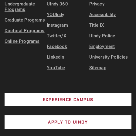
Undergraduate
UIndy 360
Privacy
Programs
YOUIndy
Accessibility
Graduate Programs
Instagram
Title IX
Doctoral Programs
Twitter/X
UIndy Police
Online Programs
Facebook
Employment
LinkedIn
University Policies
YouTube
Sitemap
EXPERIENCE CAMPUS
APPLY TO UINDY