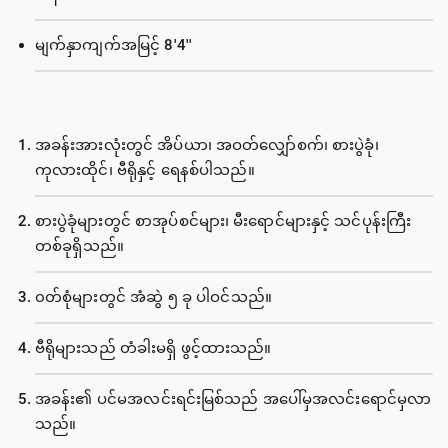
မျက်နှာကျက်အမြင့် 8'4''
အခန်းအားလုံးတွင် အိပ်ယာ၊ အဝတ်လျှော်စက်၊ စားပွဲခုံ၊
ကုလားထိုင်၊ ဗီရိုနှင့် ရေနစ်ပါသည်။
စားပွဲခုံများတွင် စာအုပ်စင်များ၊ မီးရောင်များနှင့် သင်ပုန်းကြီး
တစ်ခုရှိသည်။
၀တ်စုံများတွင် အံဆွဲ ၅ ခု ပါဝင်သည်။
ဗီရိုများသည် တံခါးမရှိ ဖွင့်ထားသည်။
အခန်း၏ ပင်မအလင်းရင်းမြစ်သည် အပေါ်မှအလင်းရောင်မှလာ
သည်။